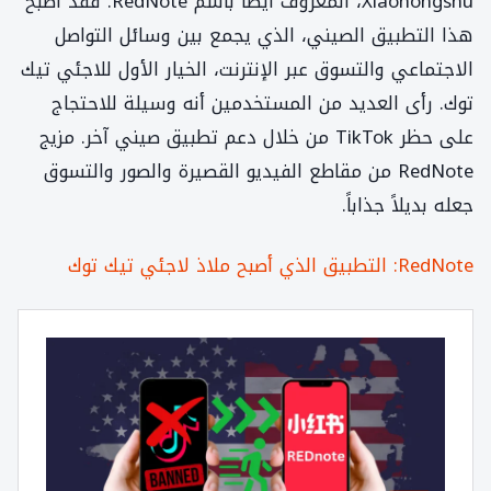
Xiaohongshu، المعروف أيضاً باسم RedNote. فقد أصبح
هذا التطبيق الصيني، الذي يجمع بين وسائل التواصل
الاجتماعي والتسوق عبر الإنترنت، الخيار الأول للاجئي تيك
توك. رأى العديد من المستخدمين أنه وسيلة للاحتجاج
على حظر TikTok من خلال دعم تطبيق صيني آخر. مزيج
RedNote من مقاطع الفيديو القصيرة والصور والتسوق
جعله بديلاً جذاباً.
RedNote: التطبيق الذي أصبح ملاذ لاجئي تيك توك