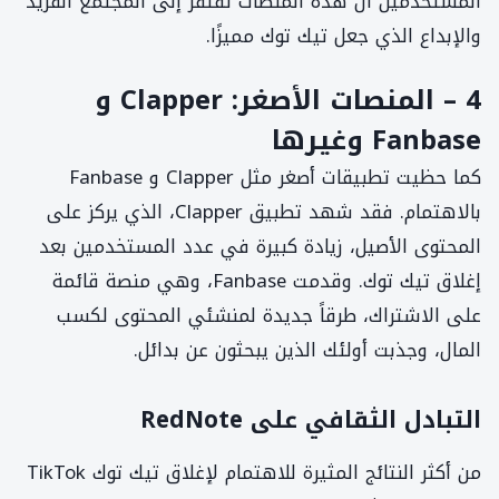
المستخدمين أن هذه المنصات تفتقر إلى المجتمع الفريد
والإبداع الذي جعل تيك توك مميزًا.
4 – المنصات الأصغر: Clapper و
Fanbase وغيرها
كما حظيت تطبيقات أصغر مثل Clapper و Fanbase
بالاهتمام. فقد شهد تطبيق Clapper، الذي يركز على
المحتوى الأصيل، زيادة كبيرة في عدد المستخدمين بعد
إغلاق تيك توك. وقدمت Fanbase، وهي منصة قائمة
على الاشتراك، طرقاً جديدة لمنشئي المحتوى لكسب
المال، وجذبت أولئك الذين يبحثون عن بدائل.
التبادل الثقافي على RedNote
من أكثر النتائج المثيرة للاهتمام لإغلاق تيك توك TikTok