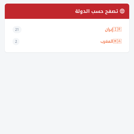
تصفح حسب الدولة
🇮🇷
إيران
21
🇲🇦
المغرب
2