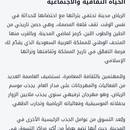
الحياة الثقافية والاجتماعية
الرياض مدينة تحتفي بتراثها مع احتضانها للحداثة في
نفس الوقت. تقف قلعة المصمك، وهي حصن تاريخي من
الطين والطوب اللبن، كرمز لماضي المدينة. وبالقرب منها
المتحف الوطني للمملكة العربية السعودية الذي يقدّم لك
فرصة التعمّق في تاريخ المملكة وثقافتها وتراثها
الإسلامي.
وللمهتمين بالثقافة المعاصرة، تستضيف العاصمة العديد
من الفعاليات والمهرجانات على مدار العام. يجذب موسم
الرياض، وهو مهرجان ترفيهي سنوي يجذب ملايين الزوار
بحفلاته الموسيقية وفعالياته الرياضية وتجارب الطهي.
ويُعد التسوق من عوامل الجذب الرئيسية الأخرى في
المدينة. حيث أنها تضم بعضاً من أكبر مراكز التسوق في