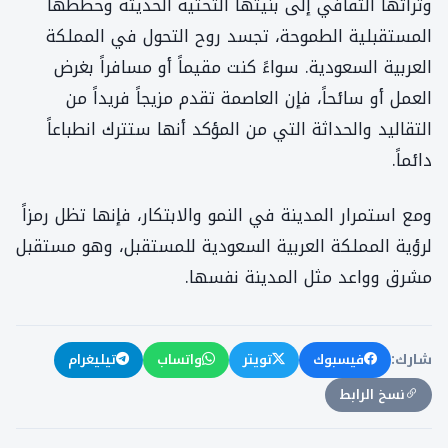
وتراثها الثقافي إلى بنيتها التحتية الحديثة وخططها
المستقبلية الطموحة، تجسد روح التحول في المملكة
العربية السعودية. سواءً كنت مقيماً أو مسافراً بغرض
العمل أو سائحاً، فإن العاصمة تقدم مزيجاً فريداً من
التقاليد والحداثة التي من المؤكد أنها ستترك انطباعاً
دائماً.
ومع استمرار المدينة في النمو والابتكار، فإنها تظل رمزاً
لرؤية المملكة العربية السعودية للمستقبل، وهو مستقبل
مشرق وواعد مثل المدينة نفسها.
فيسبوك
تويتر
واتساب
تيليغرام
شارك:
نسخ الرابط